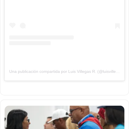
Una publicación compartida por Luis Villegas R. (@luisvillegasr_)