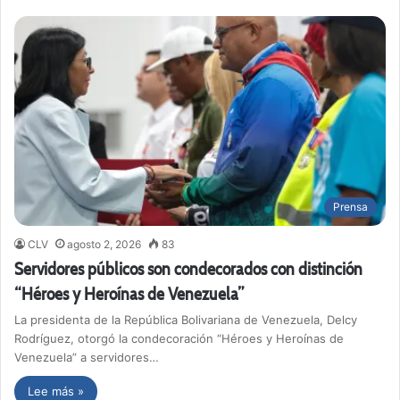
i
o
w
e
b
Prensa
CLV
agosto 2, 2026
83
Servidores públicos son condecorados con distinción
“Héroes y Heroínas de Venezuela”
La presidenta de la República Bolivariana de Venezuela, Delcy
Rodríguez, otorgó la condecoración “Héroes y Heroínas de
Venezuela” a servidores…
Lee más »