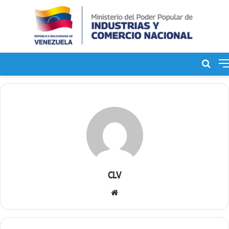
Bus
de
CLV
S
i
t