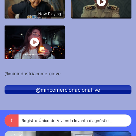
Now Playing
@minindustriacomerciove
@mincomercionacional_ve
Registro Único de Vivienda levanta diagnóstico preciso de familias afectadas por sismos