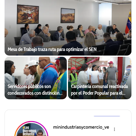
Mesa de Trabajo traza ruta para optimizar el SEN
Servidores públicos son
Carpintería comunal reactivada
condecorados con distinción
por el Poder Popular para el
“Héroes y Heroínas de
Plan Venezuela Renace
Venezuela”