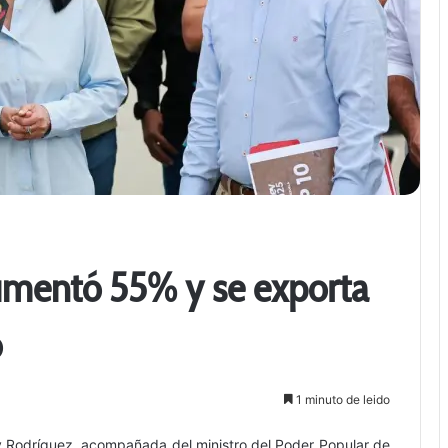
umentó 55% y se exporta
o
1 minuto de leido
cy Rodríguez, acompañada del ministro del Poder Popular de