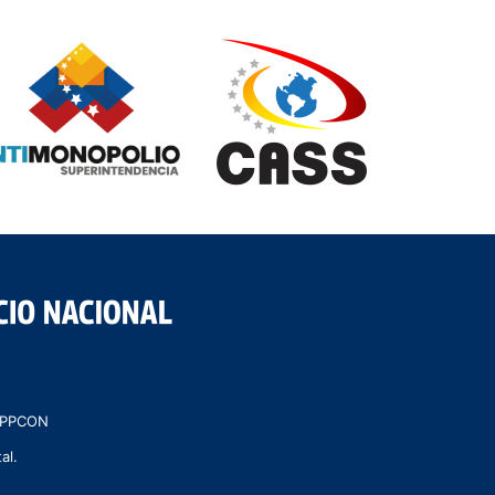
 MPPCON
al.