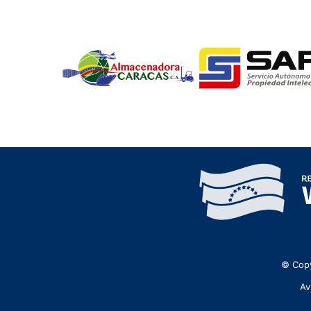
© Copy
Av