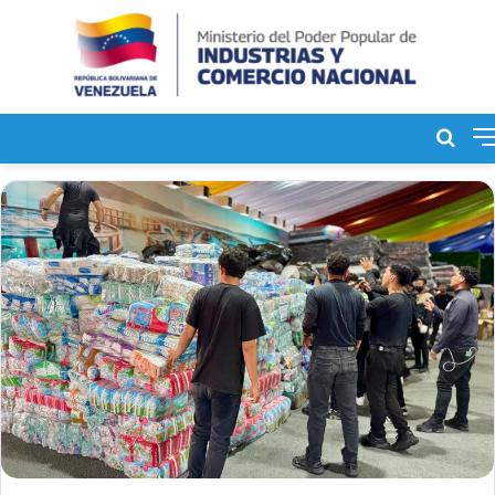
Bus
de