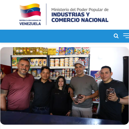
Bus
de