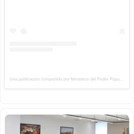
Una publicación compartida por Ministerio del Poder Popular de Industrias y Comercio Nacional (@minindustriasycomercio_ve)