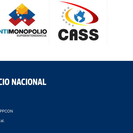
 MPPCON
al.