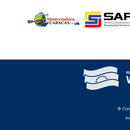
© Copy
Av