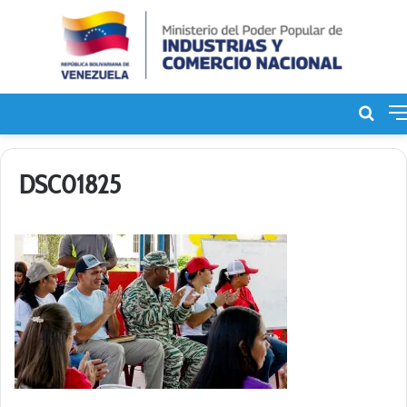
Bus
de
DSC01825