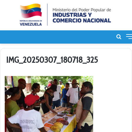
Bus
de
IMG_20250307_180718_325