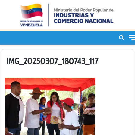
Bus
de
IMG_20250307_180743_117