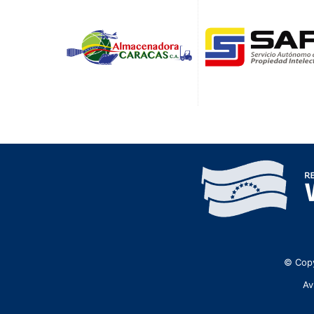
© Copy
Av