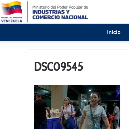
Inicio
DSC09545