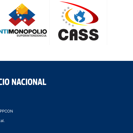
 MPPCON
al.