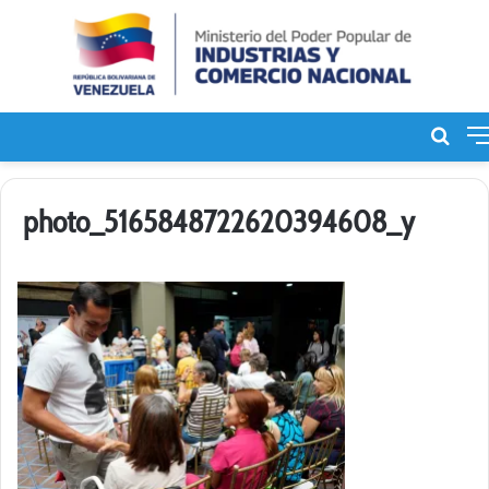
Bus
de
photo_5165848722620394608_y