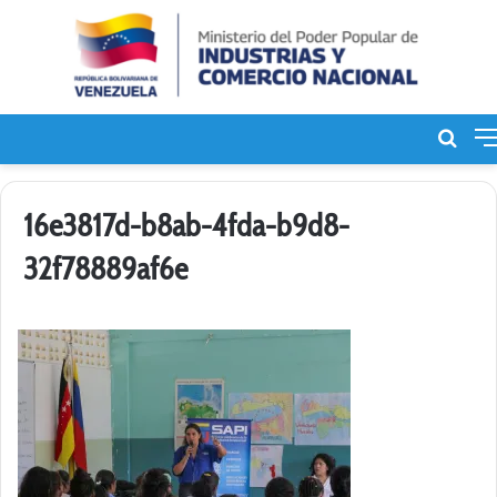
Bus
de
16e3817d-b8ab-4fda-b9d8-
32f78889af6e