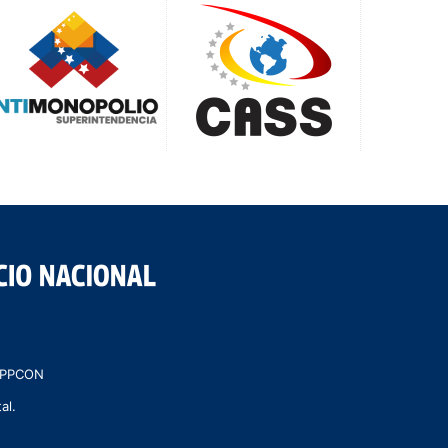
 MPPCON
al.