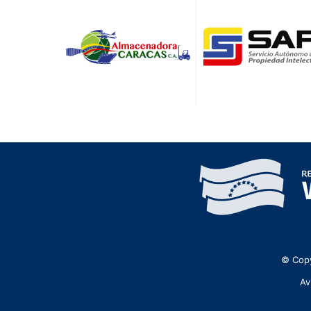
© Copy
Av