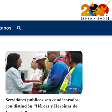
tanos
Busqueda
de
Prensa
Servidores públicos son condecorados
con distinción “Héroes y Heroínas de