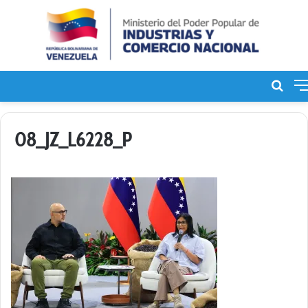
Bus
de
08_JZ_L6228_P