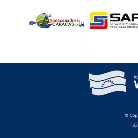
© Copy
Av