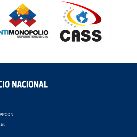
 MPPCON
al.