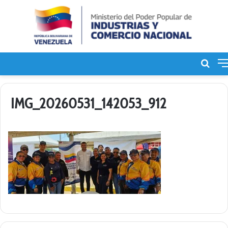
Bus
de
IMG_20260531_142053_912