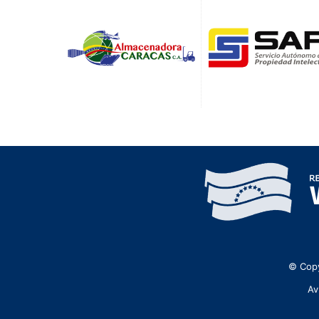
© Copy
Av