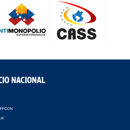
 MPPCON
al.