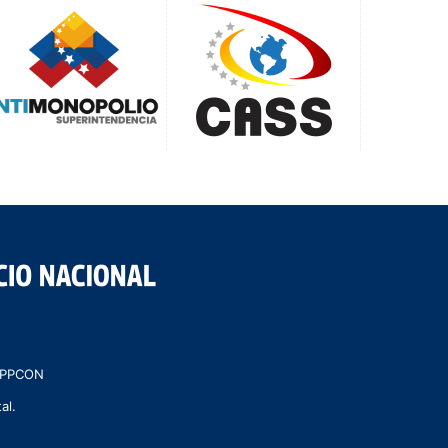
 MPPCON
al.