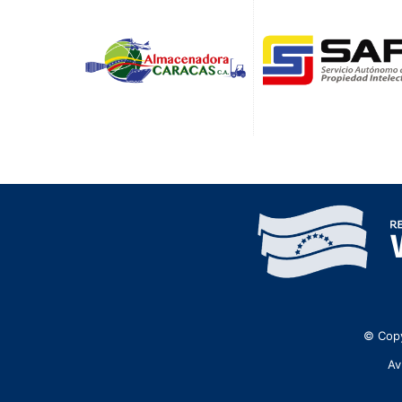
© Copy
Av