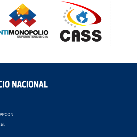
 MPPCON
al.