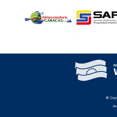
© Copy
Av