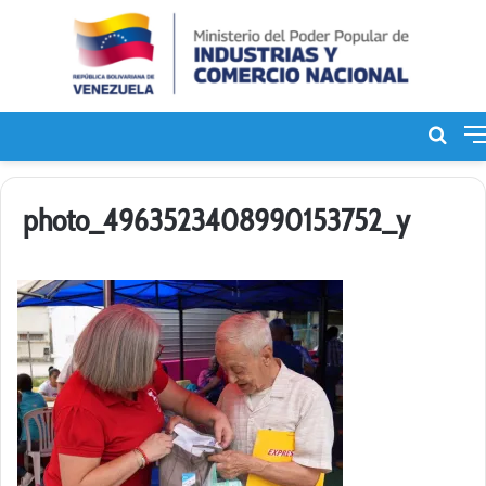
Bus
de
photo_4963523408990153752_y