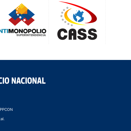
 MPPCON
al.