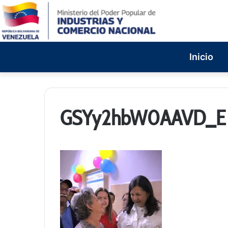
Inicio
GSYy2hbW0AAVD_E