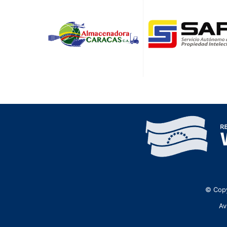
© Copy
Av