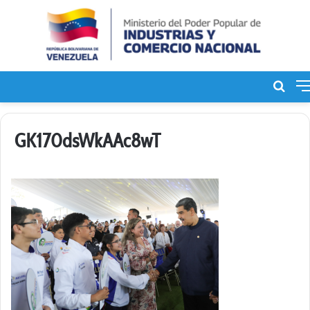
Bus
de
GK170dsWkAAc8wT