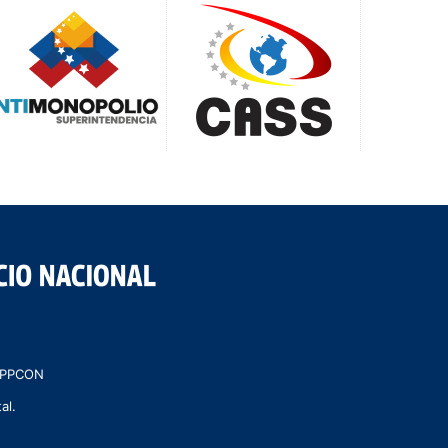
 MPPCON
al.