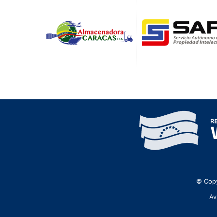
© Copy
Av