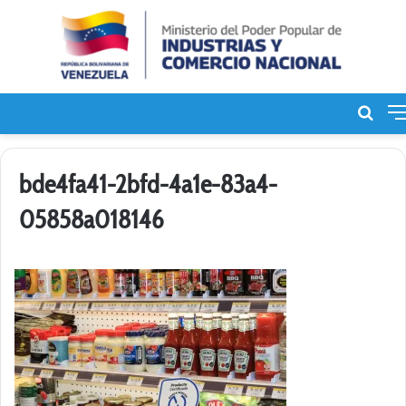
Bus
de
bde4fa41-2bfd-4a1e-83a4-
05858a018146