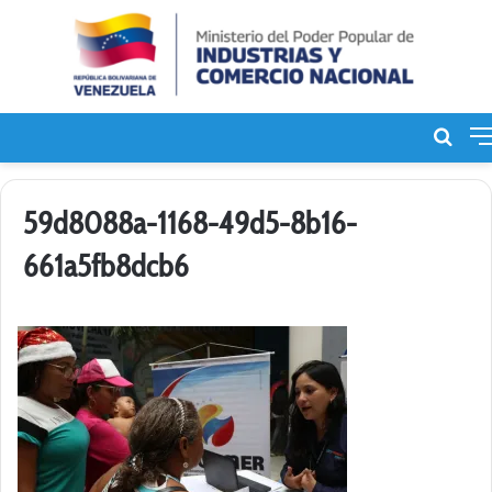
Bus
de
59d8088a-1168-49d5-8b16-
661a5fb8dcb6